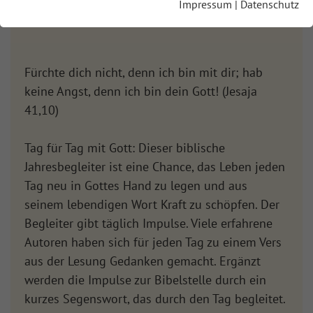
Impressum
|
Datenschutz
jetzt vorbestellen - erscheint am 24. August
Fürchte dich nicht, denn ich bin mit dir; hab
keine Angst, denn ich bin dein Gott! (Jesaja
41,10)
Tag für Tag mit Gott: Dieser biblische
Jahresbegleiter ist eine Chance, das Leben jeden
Tag neu in Gottes Hand zu legen und aus
seinem lebendigen Wort Kraft zu schöpfen. Der
Begleiter gibt täglich Impulse. Viele erfahrene
Autoren haben sich für jeden Tag zu einem Vers
aus der Lesung Gedanken gemacht. Ergänzt
werden die Impulse zur Bibelstelle durch ein
kurzes Segenswort, das durch den Tag begleitet.