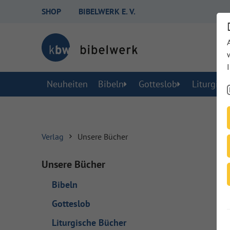
SHOP
BIBELWERK E. V.
Neuheiten
Bibeln
Gotteslob
Liturgisc
Verlag
Unsere Bücher
Unsere Bücher
Bibeln
Gotteslob
Liturgische Bücher