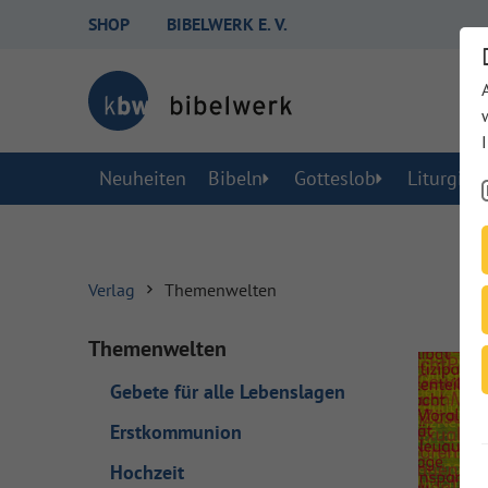
SHOP
BIBELWERK E. V.
Neuheiten
Bibeln
Gotteslob
Liturgisc
Verlag
Themenwelten
Themenwelten
Gebete für alle Lebenslagen
Erstkommunion
Hochzeit