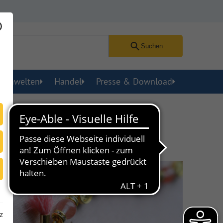
Suchen
menwelten
Handel
Presse & Download
z