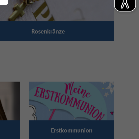
Rosenkränze
Erstkommunion