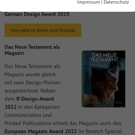
Impressum
|
Datenschutz
Ausgabe entgegennehmen. 2018 folgte dann der
German Design Award 2019
.
Hier geht es direkt zum Produkt
Das Neue Testament als
Magazin
Das Neue Testament als
Magazin wurde gleich
mit zwei Design-Preisen
ausgezeichnet. Neben
dem
If-Design-Award
2022
in den Kategorien
Communication und
Printed Publications erhielt das Magazin auch den
European Magazin Award 2022
im Bereich Special