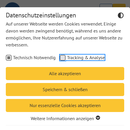
Datenschutzeinstellungen
Auf unserer Webseite werden Cookies verwendet. Einige
davon werden zwingend benötigt, während es uns andere
ermöglichen, Ihre Nutzererfahrung auf unserer Webseite zu
Diese Bücher von uns haben eine
verbessern.
Auszeichnung erhalten
Technisch Notwendig
Tracking & Analyse
Die Bibel. Mit
Sonderseiten für junge
Alle akzeptieren
Menschen
Die Jugendbibel des
Speichern & schließen
Verlages Katholisches
Bibelwerk wurde bereits
Nur essenzielle Cookies akzeptieren
zwei Mal für herausragendes Kommunikationsdesign
Weitere Informationen anzeigen
ausgezeichnet. 2017 durften Verlag und Grafikerteam
der Grafikhelden den
Red Dot Design Award
für diese