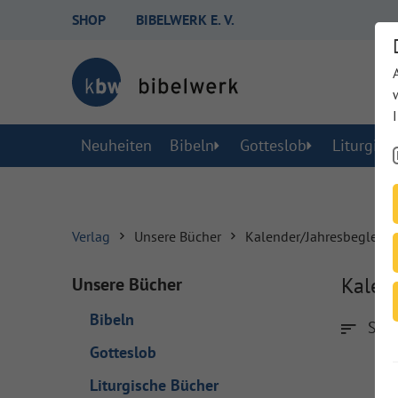
SHOP
BIBELWERK E. V.
Neuheiten
Bibeln
Gotteslob
Liturgisc
Verlag
Unsere Bücher
Kalender/Jahresbegleiter
Kalend
Unsere Bücher
Bibeln
Sort
Gotteslob
Liturgische Bücher