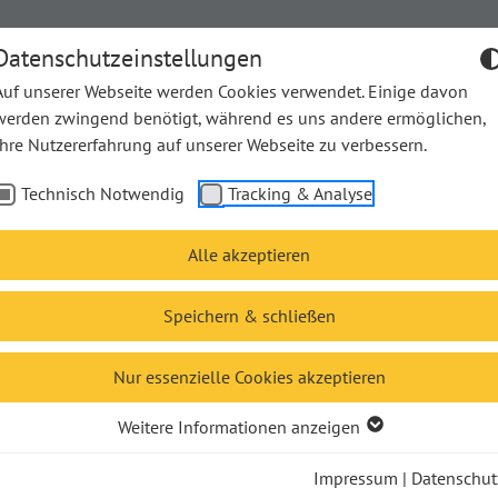
Datenschutzeinstellungen
Auf unserer Webseite werden Cookies verwendet. Einige davon
werden zwingend benötigt, während es uns andere ermöglichen,
Ihre Nutzererfahrung auf unserer Webseite zu verbessern.
he Bücher
Unsere Bücher
Unsere Autor*innen
The
Technisch Notwendig
Tracking & Analyse
Alle akzeptieren
Speichern & schließen
er und Jahresbegleiter
Nur essenzielle Cookies akzeptieren
ieren nach:
Unsere Empfehlung
Autor
Titel
Ersch
Weitere Informationen anzeigen
Impressum
|
Datenschut