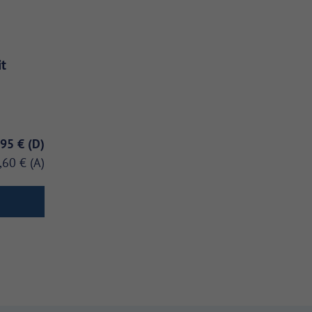
it
,95 €
,60 €