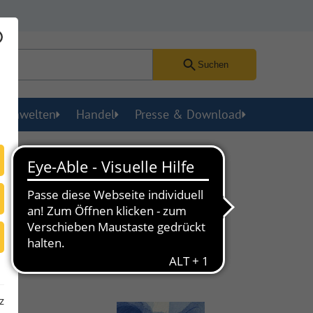
Suchen
menwelten
Handel
Presse & Download
einungsdatum
Preis
z