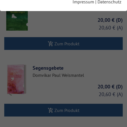
Die schönsten Gebete für Spazierg…
Impressum
|
Datenschutz
Franz Ferstl
20,00 €
20,60 €
Zum Produkt
Segensgebete
Domvikar Paul Weismantel
20,00 €
20,60 €
Zum Produkt