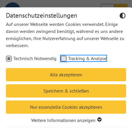
Datenschutzeinstellungen
Auf unserer Webseite werden Cookies verwendet. Einige
davon werden zwingend benötigt, während es uns andere
ermöglichen, Ihre Nutzererfahrung auf unserer Webseite zu
verbessern.
Zum Artikel „Die Sünden der Anderen“ in DIE
ZEIT vom 18. Januar 2024
Technisch Notwendig
Tracking & Analyse
Seit 2023 führt das Imprint camino des Verlages
Alle akzeptieren
Katholisches Bibelwerk auch drei Lizenztitel des
Autors Arnulf Zitelmann im Programm. Die im Artikel
Speichern & schließen
»Die Sünden der Anderen« (vgl. DIE ZEIT vom
18.1.24) veröffentlichten Vergehen des evangelischen
Nur essenzielle Cookies akzeptieren
Pfarrers und Kinderbuchautors Arnulf Zitelmann
bestürzen uns. Der Verlag distanziert sich
Weitere Informationen anzeigen
ausdrücklich von Arnulf Zitelmann und seinem