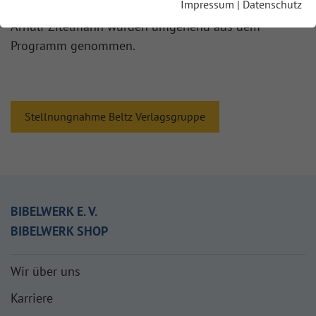
Impressum
|
Datenschutz
schädlichen Wirken. Alle drei lieferbaren Titel von
Arnulf Zitelmann wurden umgehend aus dem
Programm genommen.
Stellnungnahme Beltz Verlagsgruppe
BIBELWERK E. V.
BIBELWERK SHOP
Wir über uns
Karriere