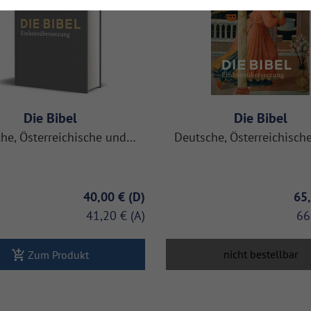
Die Bibel
Die Bibel
he, Österreichische und…
Deutsche, Österreichisc
40,00 €
65
41,20 €
66
nicht bestellbar
Zum Produkt