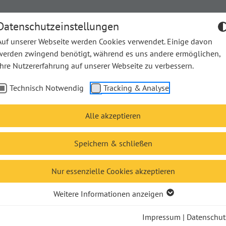
Datenschutzeinstellungen
Auf unserer Webseite werden Cookies verwendet. Einige davon
werden zwingend benötigt, während es uns andere ermöglichen,
Ihre Nutzererfahrung auf unserer Webseite zu verbessern.
he Bücher
Unsere Bücher
Unsere Autor*innen
The
Technisch Notwendig
Tracking & Analyse
Alle akzeptieren
it größerer Schrift
Speichern & schließen
ieren nach:
Unsere Empfehlung
Autor
Titel
Ersch
Nur essenzielle Cookies akzeptieren
Weitere Informationen anzeigen
Impressum
|
Datenschut