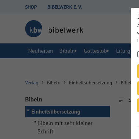
SHOP
BIBELWERK E. V.
Neuheiten
Bibeln
Gotteslob
Liturgisc
Verlag
Bibeln
Einheitsübersetzung
Bibeln m
Bibeln
Sort
Einheitsübersetzung
Bibeln mit sehr kleiner
Schrift