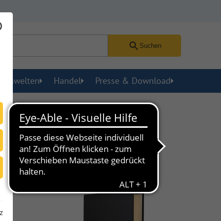
Suchen
menwelten
Handel
Presse & Download
einungsdatum
Preis
z