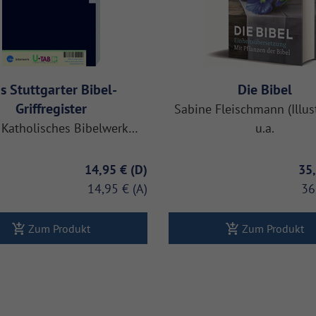
s Stuttgarter Bibel-
Die Bibel
Griffregister
Sabine Fleischmann (Illus
 Katholisches Bibelwerk…
u.a.
14,95 €
35
14,95 €
36
Zum Produkt
Zum Produkt