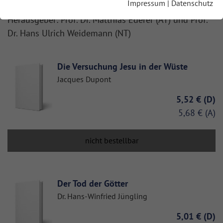
Impressum
|
Datenschutz
Herausgeber: Prof. Dr. Matthias Ederer (AT) und Prof.
Dr. Hans Ulrich Weidemann (NT)
Die Versuchung Jesu in der Wüste
Jacques Dupont
5,52 €
5,68 €
nicht bestellbar
Der Tod der Götter
Dr. Hans-Winfried Jüngling
5,01 €