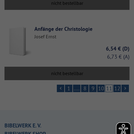
nicht bestellbar
Anfänge der Christologie
Josef Ernst
6,54 €
6,73 €
nicht bestellbar
1
....
8
9
10
11
12
BIBELWERK E. V.
BIBELWERK SHOP