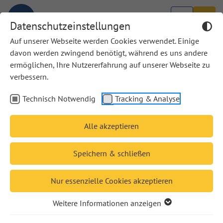
Datenschutzeinstellungen
Auf unserer Webseite werden Cookies verwendet. Einige
davon werden zwingend benötigt, während es uns andere
ermöglichen, Ihre Nutzererfahrung auf unserer Webseite zu
Stuttgarter Bibelstudien (SBS)
verbessern.
In der Reihe – 1965 als „wissenschaftliche Heftreihe“
Technisch Notwendig
Tracking & Analyse
gegründet – erscheinen Bände, die einem
bibelwissenschaftlich interessierten Leserkreis
Alle akzeptieren
aktuelle Themen erschließen. Sie genügen
wissenschaftlichen Ansprüchen und erörtern auf
Speichern & schließen
begrenztem Umfang von 160 bis max. 200 Seiten
von der Bibelwissenschaft her Fragestellungen, die
Nur essenzielle Cookies akzeptieren
derzeit in Exegese, Theologie oder Kirche und
Weitere Informationen anzeigen
Gesellschaft diskutiert werden. Auch laden sie ein
zum Gespräch mit Nachbardisziplinen.